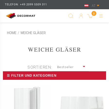
TELEFON: +49 2099 5509 311
AT
0
HOME
/
WEICHE GLÄSER
WEICHE GLÄSER
SORTIEREN:
Bestseller
☰ FILTER UND KATEGORIEN