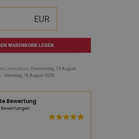
EUR
 DEN WARENKORB LEGEN
hes Lieferdatum:
Donnerstag, 13 August
 - Dienstag, 18 August 2026
te Bewertung
 Bewertungen
ualität, große Auswahl an Designs
Schnelle Lieferun
ferung
den Bürostuhl.