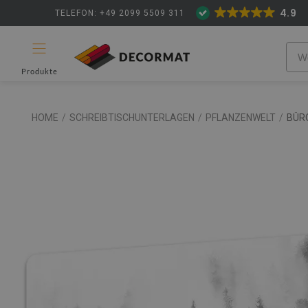
4.9
TELEFON: +49 2099 5509 311
Produkte
HOME
/
SCHREIBTISCHUNTERLAGEN
/
PFLANZENWELT
/
BÜR