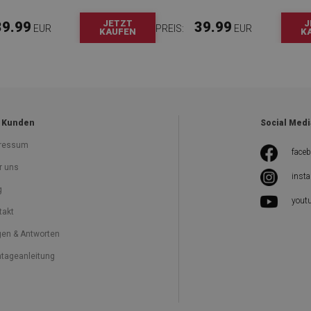
JETZT
J
39.99
39.99
EUR
PREIS:
EUR
KAUFEN
K
 Kunden
Social Medi
ressum
face
r uns
inst
g
yout
takt
gen & Antworten
tageanleitung