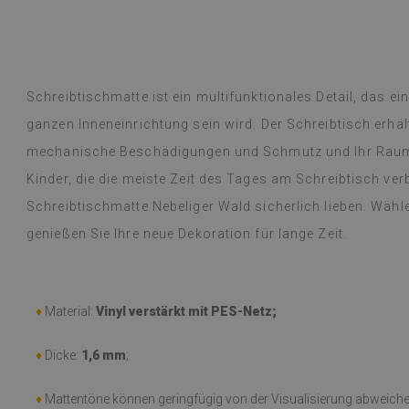
ein tolles Produkt! Die riesige Auswahl
Ich bin sehr zuf
Weiterlesen
cht die Entscheidung schwer. Die
wunderschönes 
lgte innerhalb einer Woche und war, wie
ze K
nur empfehlen :
Patrycja
Schreibtischmatte ist ein multifunktionales Detail, das e
hr
vor 1 Jahr
gut verpackt. Die Anbringung war
ganzen Inneneinrichtung sein wird. Der Schreibtisch erhä
das Abziehen und Aufkleben ging
(Von Google üb
mechanische Beschädigungen und Schmutz und Ihr Raum er
as Ergebnis ist fantastisch. Ich bin
d immer noch erstaunt, was so eine
Kinder, die die meiste Zeit des Tages am Schreibtisch ve
isten kann. Ich benutze sie jetzt seit
Schreibtischmatte Nebeliger Wald sicherlich lieben. Wähl
und selbst beim häufigen Kochen auf
über die Feiertage) habe ich keinerlei
genießen Sie Ihre neue Dekoration für lange Zeit.
estellt. Sie lassen sich einfach mit
n Tuch abwischen, falls sie schmutzig
was verschüttet wird. Ich kann sie nur
♦
Material:
Vinyl verstärkt mit PES-Netz;
übersetzt,
siehe Original
)
♦
Dicke:
1,6 mm
;
♦
Mattentöne können geringfügig von der Visualisierung abweiche