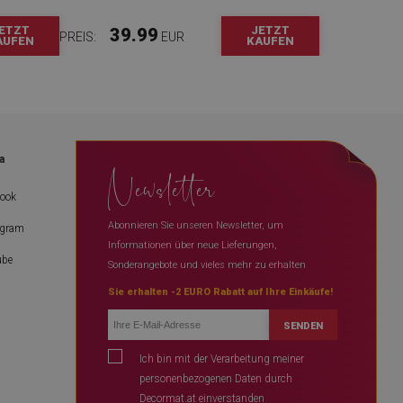
ETZT
JETZT
39.99
PREIS:
EUR
AUFEN
KAUFEN
a
Newsletter
book
Abonnieren Sie unseren Newsletter, um
agram
Informationen über neue Lieferungen,
ube
Sonderangebote und vieles mehr zu erhalten
Sie erhalten -2 EURO Rabatt auf Ihre Einkäufe!
SENDEN
Ich bin mit der Verarbeitung meiner
personenbezogenen Daten durch
Decormat.at einverstanden