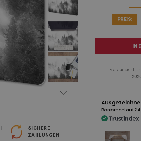
PREIS:
IN
Voraussichtlic
2026
Ausgezeichne
Basierend auf
34
H
SICHERE
Hervorragende Q
ZAHLUNGEN
und schnelle Lie