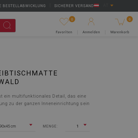
E BESTELLABWICKLUNG
|
SICHERER VERSAND
AT
0
0
Favoriten
Anmelden
Warenkorb
EIBTISCHMATTE
 WALD
t ein multifunktionales Detail, das eine
ung zu der ganzen Inneneinrichtung sein
90x45 cm
1
MENGE: