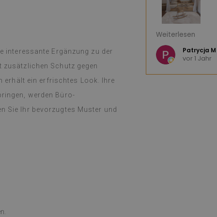
(Von Google übe
rieden. Sehr gute Qualität,
Muster. Schneller Versand. Kann ich
)
 M
Dominika K
ine interessante Ergänzung zu der
vor 1 Jahr
lt zusätzlichen Schutz gegen
ersetzt,
siehe Original
)
hält ein erfrischtes Look. Ihre
rbringen, werden Büro-
en Sie Ihr bevorzugtes Muster und
n.