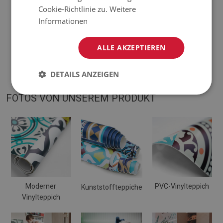
Cookie-Richtlinie zu.
Weitere
Visualisierung abweichen.
Informationen
♦
Die Matte ist für die Verwendung auf einer harten Oberfläche
ALLE AKZEPTIEREN
ausgelegt. Wenn es auf einer weichen Oberfläche platziert
wird, kann es sich verbiegen und verschieben.
DETAILS ANZEIGEN
FOTOS VON UNSEREM PRODUKT
Moderner
PVC-Vinylteppich
Kunststoffteppiche
Vinylteppich