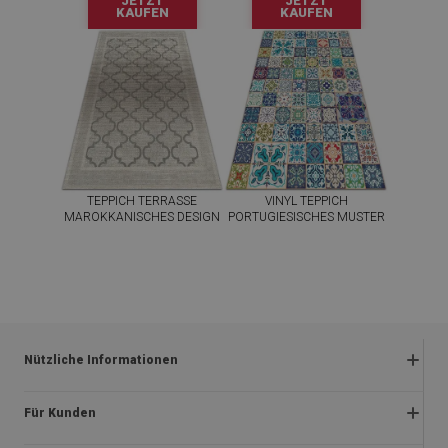
JETZT
JETZT
KAUFEN
KAUFEN
TEPPICH TERRASSE
VINYL TEPPICH
MAROKKANISCHES DESIGN
PORTUGIESISCHES MUSTER
39.99
39.99
PREIS:
EUR
PREIS:
EUR
JETZT
JETZT
KAUFEN
KAUFEN
Nützliche Informationen
Rückgabe und beanstandungen
Für Kunden
Satzung