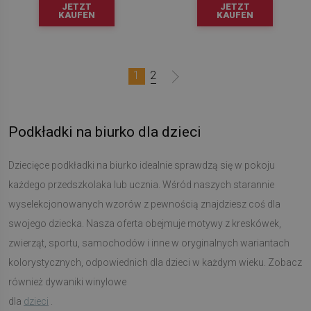
JETZT
JETZT
KAUFEN
KAUFEN
1
2
Podkładki na biurko dla dzieci
Dziecięce podkładki na biurko idealnie sprawdzą się w pokoju
każdego przedszkolaka lub ucznia. Wśród naszych starannie
wyselekcjonowanych wzorów z pewnością znajdziesz coś dla
swojego dziecka. Nasza oferta obejmuje motywy z kreskówek,
zwierząt, sportu, samochodów i inne w oryginalnych wariantach
kolorystycznych, odpowiednich dla dzieci w każdym wieku. Zobacz
również dywaniki winylowe
dla
dzieci
.