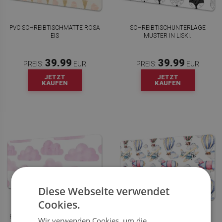
PVC SCHREIBTISCHMATTE ROSA
SCHREIBTISCHUNTERLAGE
EIS
MUSTER IN LISKI.
39.99
39.99
PREIS:
EUR
PREIS:
EUR
JETZT
JETZT
KAUFEN
KAUFEN
Diese Webseite verwendet
Cookies.
PVC SCHREIBTISCHMATTE ROSA
SCHREIBTISCHUNTERLAGE
Wir verwenden Cookies, um die