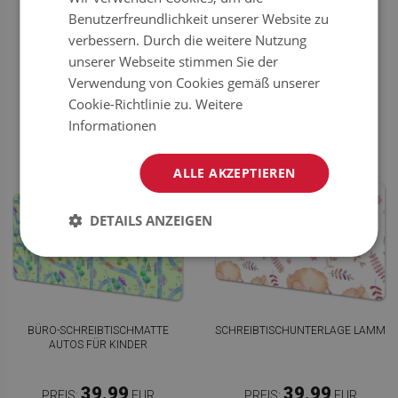
WOLKEN
BALLONS UND LUFTSCHIFFEN
Benutzerfreundlichkeit unserer Website zu
verbessern. Durch die weitere Nutzung
39.99
39.99
PREIS:
EUR
PREIS:
EUR
unserer Webseite stimmen Sie der
JETZT
JETZT
Verwendung von Cookies gemäß unserer
KAUFEN
KAUFEN
Cookie-Richtlinie zu.
Weitere
Informationen
ALLE AKZEPTIEREN
DETAILS ANZEIGEN
BÜRO-SCHREIBTISCHMATTE
SCHREIBTISCHUNTERLAGE LAMM
AUTOS FÜR KINDER
39.99
39.99
PREIS:
EUR
PREIS:
EUR