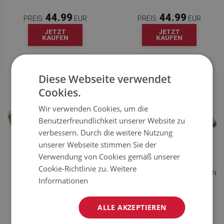
44.99
44.99
PREIS:
EUR
PREIS:
EUR
JETZT
JETZT
KAUFEN
KAUFEN
Diese Webseite verwendet
Cookies.
Wir verwenden Cookies, um die
Benutzerfreundlichkeit unserer Website zu
verbessern. Durch die weitere Nutzung
unserer Webseite stimmen Sie der
Verwendung von Cookies gemäß unserer
Cookie-Richtlinie zu.
Weitere
KINDERTEPPICH STADTPLAN
KINDERTEPPICH BAUMASCHINEN
Informationen
ALLE AKZEPTIEREN
44.99
44.99
PREIS:
EUR
PREIS:
EUR
JETZT
JETZT