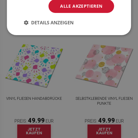
49.99
49.99
PREIS:
EUR
PREIS:
EUR
ALLE AKZEPTIEREN
JETZT
JETZT
KAUFEN
KAUFEN
DETAILS ANZEIGEN
VINYL FLIESEN HANDABDRÜCKE
SELBSTKLEBENDE VINYL FLIESEN
PUNKTE
49.99
49.99
PREIS:
EUR
PREIS:
EUR
JETZT
JETZT
KAUFEN
KAUFEN