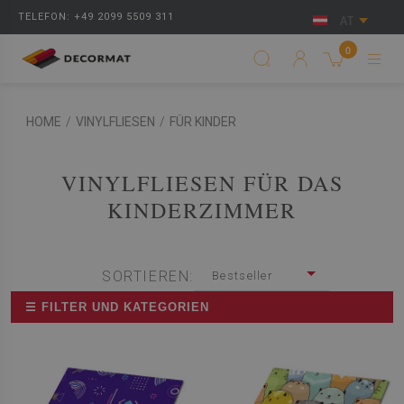
TELEFON: +49 2099 5509 311
AT
0
HOME
/
VINYLFLIESEN
/
FÜR KINDER
VINYLFLIESEN FÜR DAS
KINDERZIMMER
SORTIEREN:
Bestseller
☰ FILTER UND KATEGORIEN