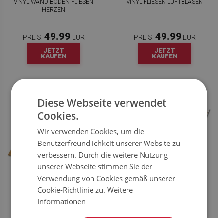
VINYL WAND BODEN FLIESEN
VINYL FLIESEN LUFTBLASEN
HERZEN
49.99
49.99
PREIS:
EUR
PREIS:
EUR
JETZT
JETZT
KAUFEN
KAUFEN
Diese Webseite verwendet
Cookies.
Wir verwenden Cookies, um die
Benutzerfreundlichkeit unserer Website zu
verbessern. Durch die weitere Nutzung
unserer Webseite stimmen Sie der
Verwendung von Cookies gemäß unserer
VINYL FLIESEN LINIEN UND
VINYL FLIESEN SEIFENSCHAUM
Cookie-Richtlinie zu.
Weitere
STERNE
Informationen