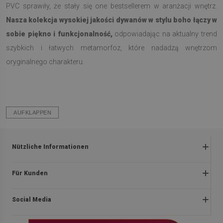
PVC sprawiły, że stały się one bestsellerem w aranżacji wnętrz.
Nasza kolekcja wysokiej jakości dywanów w stylu boho łączy w
sobie piękno i funkcjonalność,
odpowiadając na aktualny trend
szybkich i łatwych metamorfoz, które nadadzą wnętrzom
oryginalnego charakteru.
AUFKLAPPEN
Nützliche Informationen
Rückgabe und beanstandungen
Für Kunden
Satzung
Impressum
Datenschutzerklärung
Social Media
Über uns
Lieferung