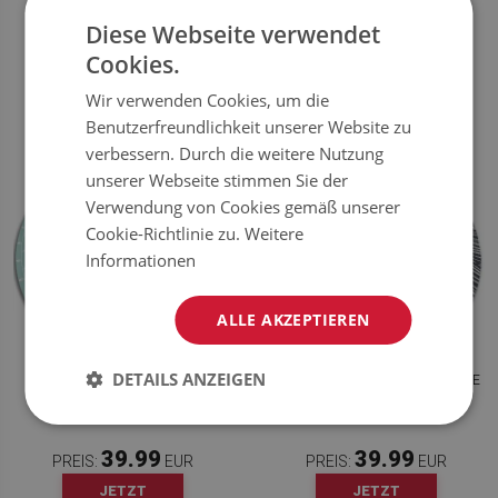
Diese Webseite verwendet
39.99
39.99
PREIS:
EUR
PREIS:
EUR
Cookies.
JETZT
JETZT
KAUFEN
KAUFEN
Wir verwenden Cookies, um die
Benutzerfreundlichkeit unserer Website zu
verbessern. Durch die weitere Nutzung
unserer Webseite stimmen Sie der
Verwendung von Cookies gemäß unserer
Cookie-Richtlinie zu.
Weitere
Informationen
ALLE AKZEPTIEREN
DETAILS ANZEIGEN
RUNDER TEPPICH PVC ZARTE
RUNDE TEPPICH PVC ABSTRAKTE
BLUMEN
BINDESTRINGE
39.99
39.99
PREIS:
EUR
PREIS:
EUR
JETZT
JETZT