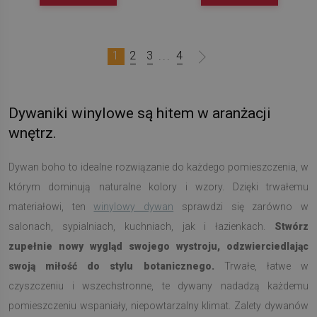
1
2
3
4
...
Dywaniki winylowe są hitem w aranżacji
wnętrz.
Dywan boho to idealne rozwiązanie do każdego pomieszczenia, w
którym dominują naturalne kolory i wzory. Dzięki trwałemu
materiałowi, ten
winylowy dywan
sprawdzi się zarówno w
salonach, sypialniach, kuchniach, jak i łazienkach.
Stwórz
zupełnie nowy wygląd swojego wystroju, odzwierciedlając
swoją miłość do stylu botanicznego.
Trwałe, łatwe w
czyszczeniu i wszechstronne, te dywany nadadzą każdemu
pomieszczeniu wspaniały, niepowtarzalny klimat. Zalety dywanów