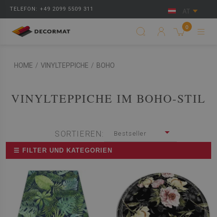
TELEFON: +49 2099 5509 311
AT
0
HOME
/
VINYLTEPPICHE
/
BOHO
VINYLTEPPICHE IM BOHO-STIL
SORTIEREN:
Bestseller
☰ FILTER UND KATEGORIEN