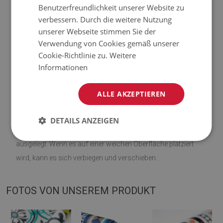
Benutzerfreundlichkeit unserer Website zu
verbessern. Durch die weitere Nutzung
♦
Material: Vinyl verstärkt mit PES-Netz;
unserer Webseite stimmen Sie der
Verwendung von Cookies gemäß unserer
♦
Dicke:
1,6 mm
;
Cookie-Richtlinie zu.
Weitere
Informationen
♦
Die Teppiche sind nicht rutschfest;
♦
Farbtöne von Teppichen können geringfügig von der
ALLE AKZEPTIEREN
Visualisierung abweichen.
DETAILS ANZEIGEN
♦
Die Matte ist für die Verwendung auf einer harten Oberfläche
ausgelegt. Wenn es auf einer weichen Oberfläche platziert
wird, kann es sich verbiegen und verschieben.
FOTOS VON UNSEREM PRODUKT