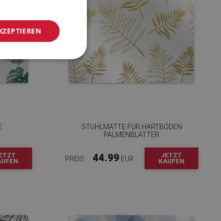
KZEPTIEREN
E
STUHLMATTE FÜR HARTBÖDEN
PALMENBLÄTTER
ETZT
JETZT
44.99
PREIS:
EUR
AUFEN
KAUFEN