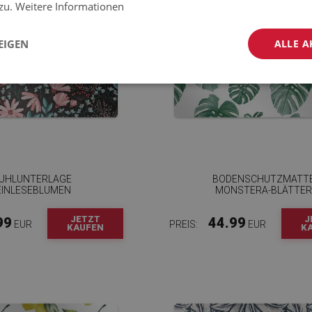
 zu.
Weitere Informationen
EIGEN
ALLE A
UHLUNTERLAGE
BODENSCHUTZMATT
INLESEBLUMEN
MONSTERA-BLÄTTER
JETZT
J
99
44.99
EUR
PREIS:
EUR
KAUFEN
K