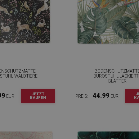
ENSCHUTZMATTE
BODENSCHUTZMATT
STUHL WALDTIERE
BÜROSTUHL LACKIERT
BLÄTTER
JETZT
J
99
44.99
EUR
PREIS:
EUR
KAUFEN
K