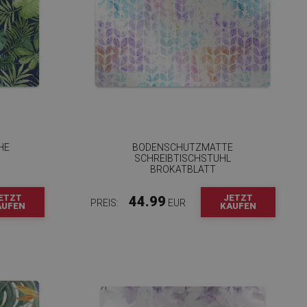
HE
BODENSCHUTZMATTE
SCHREIBTISCHSTUHL
BROKATBLATT
ETZT
JETZT
44.99
PREIS:
EUR
AUFEN
KAUFEN