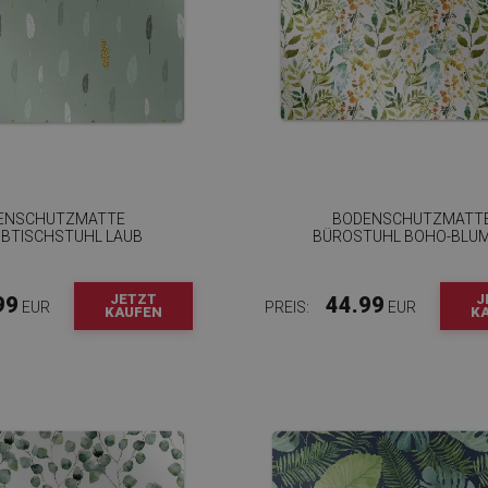
ENSCHUTZMATTE
BODENSCHUTZMATT
IBTISCHSTUHL LAUB
BÜROSTUHL BOHO-BLU
JETZT
J
99
44.99
EUR
PREIS:
EUR
KAUFEN
K