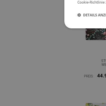
Cookie-Richtlinie
DETAILS ANZ
ST
WE
44.
PREIS: