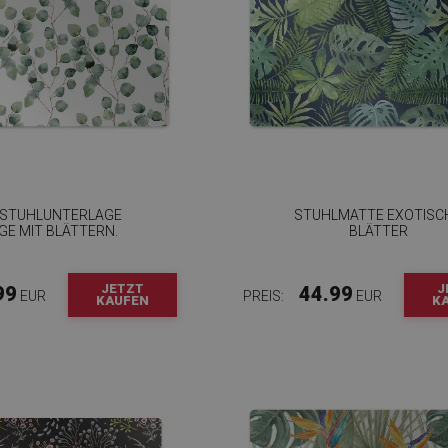
STUHLUNTERLAGE
STUHLMATTE EXOTISC
GE MIT BLÄTTERN.
BLÄTTER
JETZT
J
99
44.99
EUR
PREIS:
EUR
KAUFEN
K