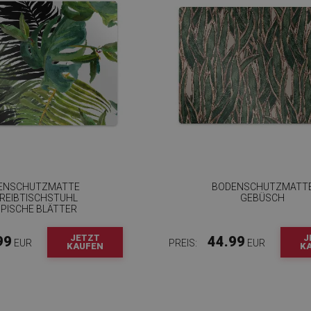
ENSCHUTZMATTE
BODENSCHUTZMATT
REIBTISCHSTUHL
GEBÜSCH
PISCHE BLÄTTER
JETZT
J
99
44.99
EUR
PREIS:
EUR
KAUFEN
K