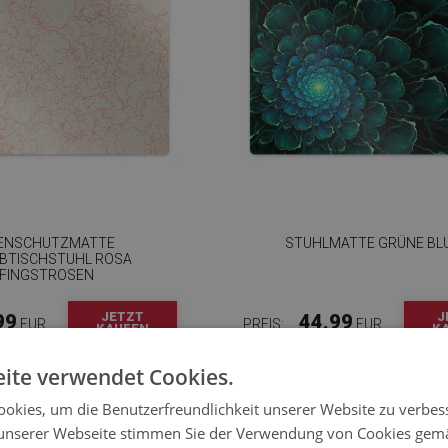
ENSCHUTZMATTE
STUHLMATTE GRÜNE BL
IBTISCHSTUHL ROSA
FINGSTROSEN
JETZT
J
99
44.99
EUR
PREIS:
EUR
KAUFEN
K
ite verwendet Cookies.
okies, um die Benutzerfreundlichkeit unserer Website zu verbes
unserer Webseite stimmen Sie der Verwendung von Cookies gem