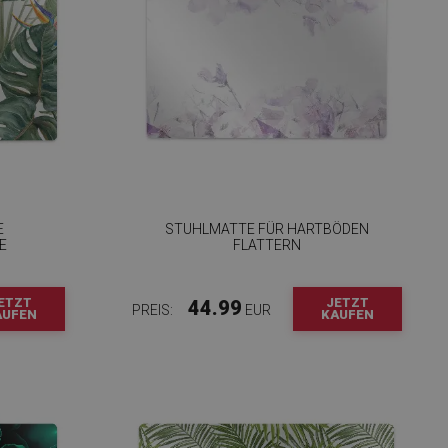
E
STUHLMATTE FÜR HARTBÖDEN
E
FLATTERN
ETZT
JETZT
44.99
PREIS:
EUR
AUFEN
KAUFEN