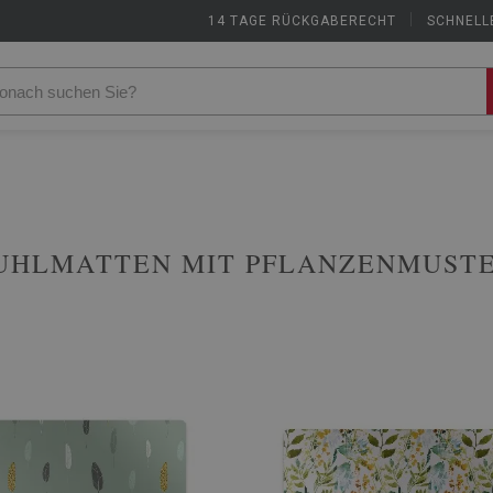
14 TAGE RÜCKGABERECHT
|
SCHNELL
UHLMATTEN MIT PFLANZENMUST