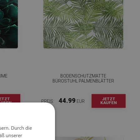
UME
BODENSCHUTZMATTE
BÜROSTUHL PALMENBLÄTTER
ETZT
JETZT
44.99
PREIS:
EUR
AUFEN
KAUFEN
sern. Durch die
äß unserer