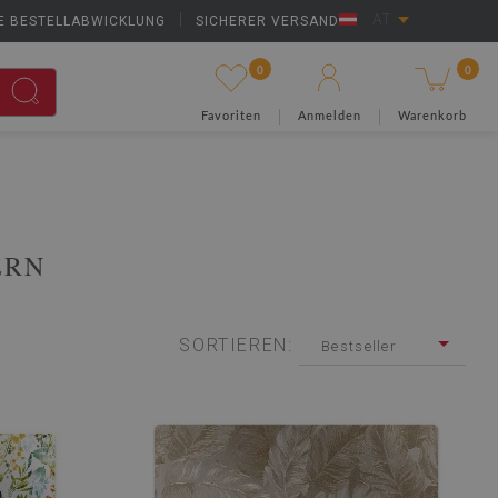
E BESTELLABWICKLUNG
|
SICHERER VERSAND
AT
0
0
Favoriten
Anmelden
Warenkorb
ERN
SORTIEREN:
Bestseller