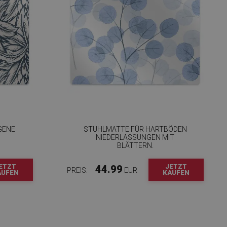
GENE
STUHLMATTE FÜR HARTBÖDEN
NIEDERLASSUNGEN MIT
BLÄTTERN.
ETZT
JETZT
44.99
PREIS:
EUR
AUFEN
KAUFEN