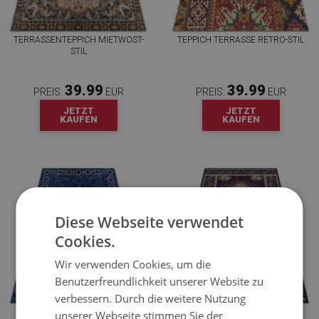
TERRASSENTEPPICH MIETWOST-
TEPPICH TERRASSE RETRO-STIL
STIL
39.99
39.99
PREIS:
EUR
PREIS:
EUR
JETZT
JETZT
KAUFEN
KAUFEN
Diese Webseite verwendet
Cookies.
Wir verwenden Cookies, um die
Benutzerfreundlichkeit unserer Website zu
verbessern. Durch die weitere Nutzung
OUTDOOR TEPPICH ÖSTLICHER
OUTDOOR TEPPICH
unserer Webseite stimmen Sie der