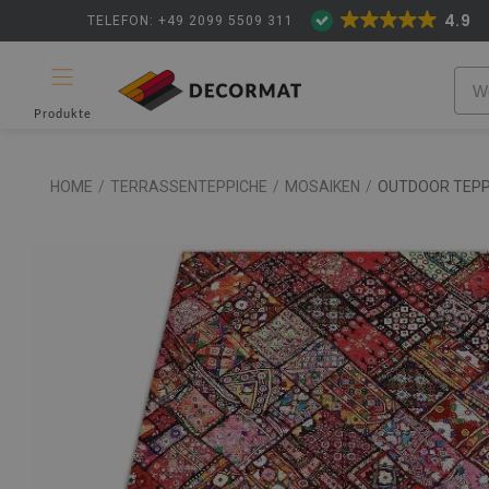
4.9
TELEFON: +49 2099 5509 311
Produkte
HOME
/
TERRASSENTEPPICHE
/
MOSAIKEN
/
OUTDOOR TEPP