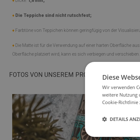
♦
Dicke:
1,6 mm;
♦
Die Teppiche sind nicht rutschfest;
♦
Farbtöne von Teppichen können geringfügig von der Visualisie
♦
Die Matte ist für die Verwendung auf einer harten Oberfläche au
Oberfläche platziert wird, kann es sich verbiegen und verschieben.
FOTOS VON UNSEREM PRODUKT
Diese Webse
Wir verwenden Co
weitere Nutzung 
Cookie-Richtlinie
DETAILS ANZ