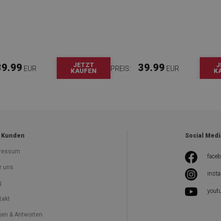
JETZT
J
39.99
39.99
EUR
PREIS:
EUR
KAUFEN
K
 Kunden
Social Medi
ressum
face
r uns
inst
g
yout
takt
gen & Antworten