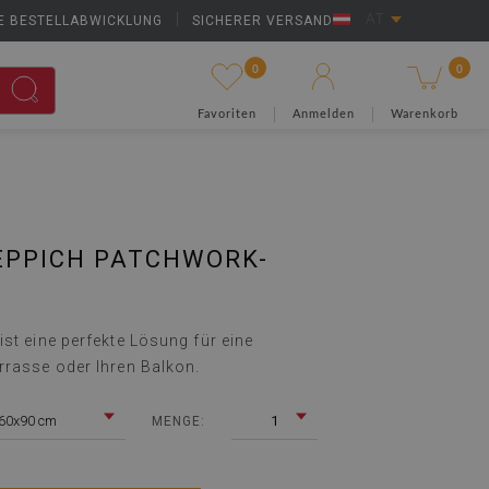
E BESTELLABWICKLUNG
|
SICHERER VERSAND
AT
0
0
Favoriten
Anmelden
Warenkorb
EPPICH PATCHWORK-
st eine perfekte Lösung für eine
rrasse oder Ihren Balkon.
60x90 cm
1
MENGE: