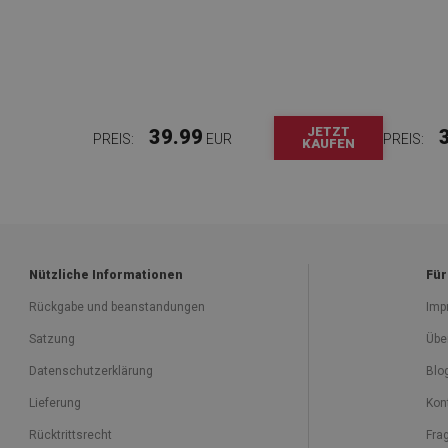
JETZT
39.99
PREIS:
EUR
PREIS:
KAUFEN
Nützliche Informationen
Für
Rückgabe und beanstandungen
Imp
Satzung
Übe
Datenschutzerklärung
Blo
Lieferung
Kon
Rücktrittsrecht
Fra