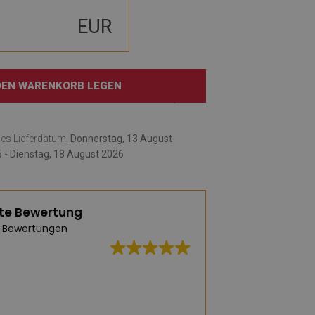
EUR
 DEN WARENKORB LEGEN
hes Lieferdatum:
Donnerstag, 13 August
 - Dienstag, 18 August 2026
te Bewertung
 Bewertungen
Hervorragende Qua
und schnelle Liefe