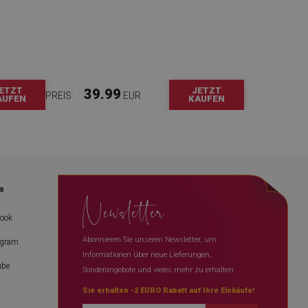
ETZT
JETZT
39.99
PREIS:
EUR
AUFEN
KAUFEN
a
Newsletter
book
Abonnieren Sie unseren Newsletter, um
agram
Informationen über neue Lieferungen,
ube
Sonderangebote und vieles mehr zu erhalten
Sie erhalten -2 EURO Rabatt auf Ihre Einkäufe!