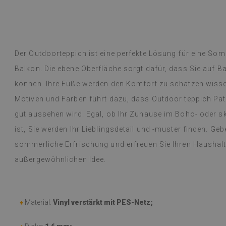
übersetzt,
siehe Original
)
Vinylfliesen – e
Weiterlesen
an Designs mac
alunska
Lieferung erfol
Beatrycz
hr
vor 1 Jahr
beschrieben, gu
Der Outdoorteppich ist eine perfekte Lösung für eine Som
kinderleicht, d
Balkon. Die ebene Oberfläche sorgt dafür, dass Sie auf B
mühelos, und da
begeistert und
können. Ihre Füße werden den Komfort zu schätzen wisse
dünne Folie leis
Motiven und Farben führt dazu, dass Outdoor teppich P
einer Woche, u
gut aussehen wird. Egal, ob Ihr Zuhause im Boho- oder sk
dem Gasherd (üb
Probleme festge
ist, Sie werden Ihr Lieblingsdetail und -muster finden. Geb
einem feuchten
sommerliche Erfrischung und erfreuen Sie Ihren Haushalt 
werden oder etw
empfehlen.
außergewöhnlichen Idee.
(Von Google üb
♦
Material:
Vinyl verstärkt mit PES-Netz;