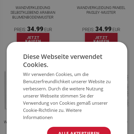
WANDVERKLEIDUNG
WANDVERKLEIDUNG PANEEL
SELBSTKLEBEND ARABIAN
PAISLEY -MUSTER
BLUMENBODENMUSTER
34.99
34.99
PREIS:
EUR
PREIS:
EUR
JETZT
JETZT
KAUFEN
KAUFEN
Diese Webseite verwendet
Cookies.
Wir verwenden Cookies, um die
Benutzerfreundlichkeit unserer Website zu
verbessern. Durch die weitere Nutzung
unserer Webseite stimmen Sie der
Verwendung von Cookies gemäß unserer
Cookie-Richtlinie zu.
Weitere
Informationen
WANDVERKLEIDUNG KUNSTSTOFF
WANDPANEEL SELBSTKLEBEND
AZULEJOS BLUME
VÖGEL
ALLE AKZEPTIEREN