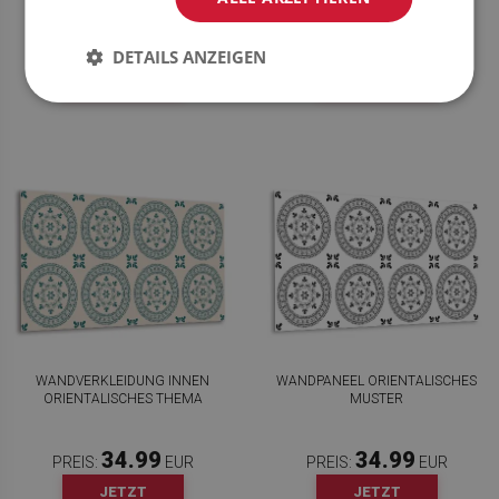
34.99
34.99
PREIS:
EUR
PREIS:
EUR
DETAILS ANZEIGEN
JETZT
JETZT
KAUFEN
KAUFEN
WANDVERKLEIDUNG INNEN
WANDPANEEL ORIENTALISCHES
ORIENTALISCHES THEMA
MUSTER
34.99
34.99
PREIS:
EUR
PREIS:
EUR
JETZT
JETZT