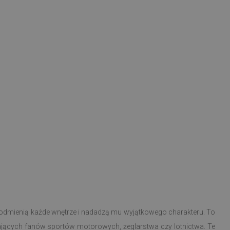
dmienią każde wnętrze i nadadzą mu wyjątkowego charakteru. To
jących fanów sportów motorowych, żeglarstwa czy lotnictwa. Te