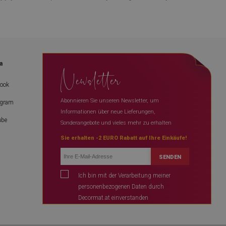
a
Newsletter
book
Abonnieren Sie unseren Newsletter, um
agram
Informationen über neue Lieferungen,
ube
Sonderangebote und vieles mehr zu erhalten
Sie erhalten -2 EURO Rabatt auf Ihre Einkäufe!
SENDEN
Ich bin mit der Verarbeitung meiner
personenbezogenen Daten durch
Decormat.at einverstanden