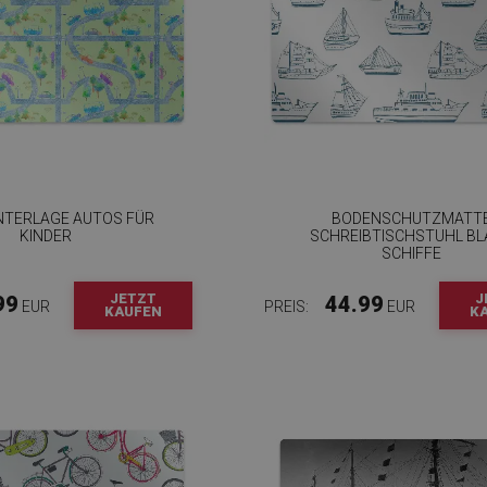
TERLAGE AUTOS FÜR
BODENSCHUTZMATT
KINDER
SCHREIBTISCHSTUHL BL
SCHIFFE
JETZT
J
99
44.99
EUR
PREIS:
EUR
KAUFEN
K