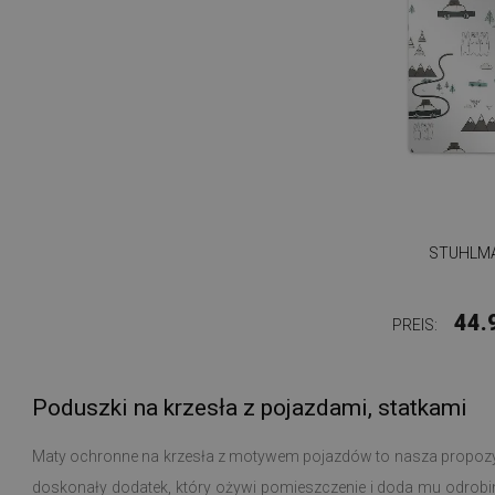
STUHLMA
44.
PREIS:
Poduszki na krzesła z pojazdami, statkami
Maty ochronne na krzesła z motywem pojazdów to nasza propozy
doskonały dodatek, który ożywi pomieszczenie i doda mu odro