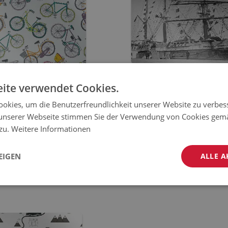
ite verwendet Cookies.
okies, um die Benutzerfreundlichkeit unserer Website zu verbes
TTE FÜR HARTBÖDEN
STUHLUNTERLAGE
unserer Webseite stimmen Sie der Verwendung von Cookies gem
TISCHE FAHRRÄDER
WEINLESESCHIFF
 zu.
Weitere Informationen
JETZT
J
99
44.99
EUR
PREIS:
EUR
KAUFEN
K
EIGEN
ALLE A