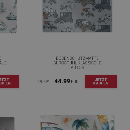
E
BODENSCHUTZMATTE
AUE
BÜROSTUHL KLASSISCHE
AUTOS
ETZT
JETZT
44.99
PREIS:
EUR
AUFEN
KAUFEN