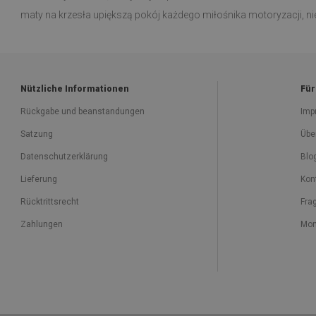
maty na krzesła upiększą pokój każdego miłośnika motoryzacji, nie
Nützliche Informationen
Für
Rückgabe und beanstandungen
Imp
Satzung
Übe
Datenschutzerklärung
Blo
Lieferung
Kon
Rücktrittsrecht
Fra
Zahlungen
Mon