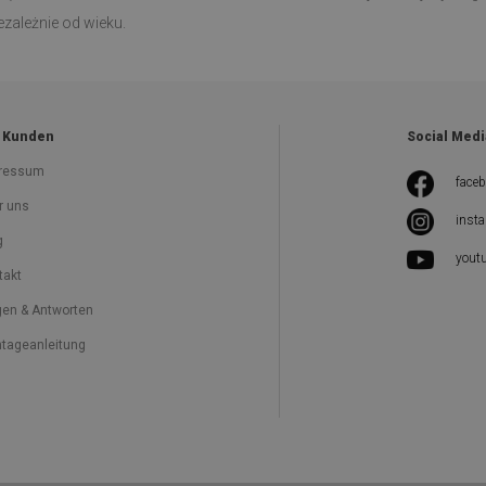
zależnie od wieku.
 Kunden
Social Medi
ressum
face
r uns
inst
g
yout
takt
gen & Antworten
tageanleitung