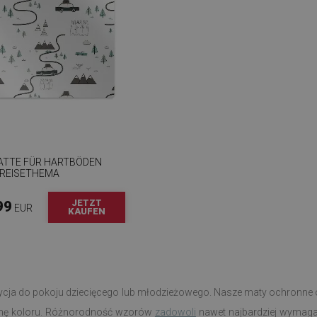
TTE FÜR HARTBÖDEN
REISETHEMA
JETZT
99
EUR
KAUFEN
cja do pokoju dziecięcego lub młodzieżowego. Nasze maty ochronne o
binę koloru. Różnorodność wzorów
zadowoli
nawet najbardziej wymaga