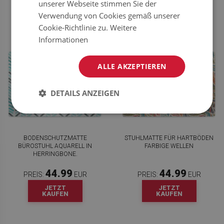
unserer Webseite stimmen Sie der
KAUFEN
KAUFEN
Verwendung von Cookies gemäß unserer
Cookie-Richtlinie zu.
Weitere
Informationen
ALLE AKZEPTIEREN
DETAILS ANZEIGEN
BODENSCHUTZMATTE
STUHLMATTE FÜR HARTBÖDEN
BÜROSTUHL AQUARELL IN
FARBIGE WELLEN
HERRINGBONE.
44.99
44.99
PREIS:
EUR
PREIS:
EUR
JETZT
JETZT
KAUFEN
KAUFEN