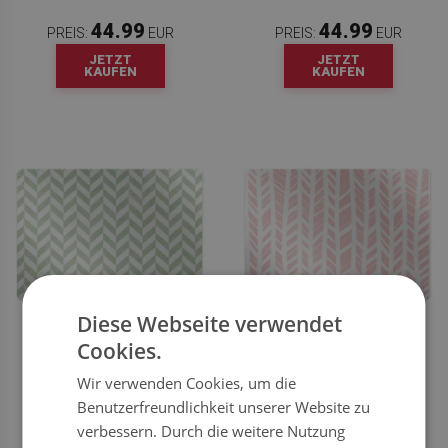
44.99
44.99
PREIS:
EUR
PREIS:
EUR
JETZT
JETZT
KAUFEN
KAUFEN
Diese Webseite verwendet
STUHLUNTERLAGE CHODEL
BODENSCHUTZMATTE ROSA
Cookies.
CHODEL
Wir verwenden Cookies, um die
Benutzerfreundlichkeit unserer Website zu
44.99
44.99
PREIS:
EUR
PREIS:
EUR
verbessern. Durch die weitere Nutzung
JETZT
JETZT