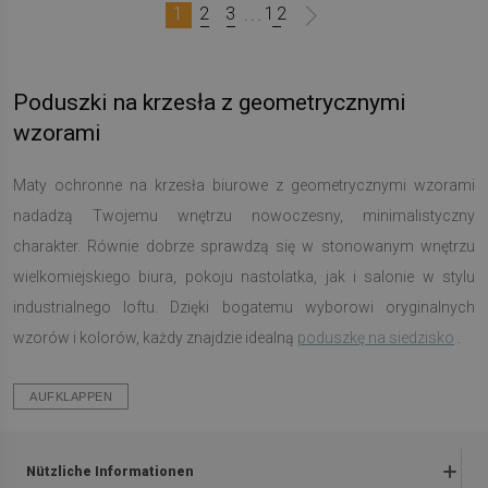
1
2
3
12
...
Poduszki na krzesła z geometrycznymi
wzorami
Maty ochronne na krzesła biurowe z geometrycznymi wzorami
nadadzą Twojemu wnętrzu nowoczesny, minimalistyczny
charakter. Równie dobrze sprawdzą się w stonowanym wnętrzu
wielkomiejskiego biura, pokoju nastolatka, jak i salonie w stylu
industrialnego loftu. Dzięki bogatemu wyborowi oryginalnych
wzorów i kolorów, każdy znajdzie idealną
poduszkę na siedzisko
.
AUFKLAPPEN
Nützliche Informationen