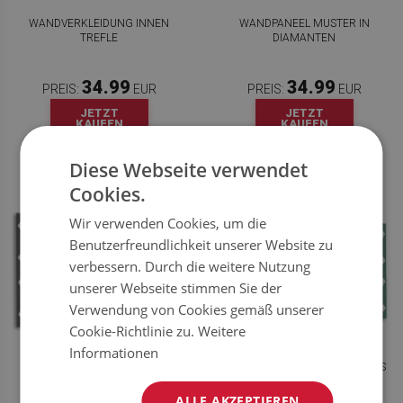
WANDVERKLEIDUNG INNEN
WANDPANEEL MUSTER IN
TREFLE
DIAMANTEN
34.99
34.99
PREIS:
EUR
PREIS:
EUR
JETZT
JETZT
KAUFEN
KAUFEN
Diese Webseite verwendet
Cookies.
Wir verwenden Cookies, um die
Benutzerfreundlichkeit unserer Website zu
verbessern. Durch die weitere Nutzung
unserer Webseite stimmen Sie der
Verwendung von Cookies gemäß unserer
Cookie-Richtlinie zu.
Weitere
Informationen
WANDVERKLEIDUNG INNEN
WANDPANEEL GEOMETRISCHES
GEOMETRISCHES MUSTER
MUSTER
ALLE AKZEPTIEREN