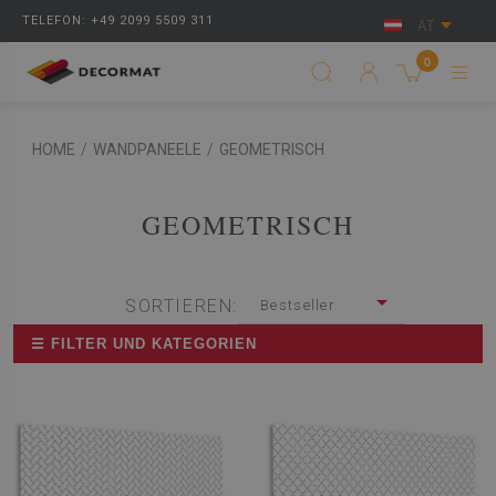
TELEFON: +49 2099 5509 311
AT
0
HOME
/
WANDPANEELE
/
GEOMETRISCH
GEOMETRISCH
SORTIEREN:
Bestseller
☰ FILTER UND KATEGORIEN