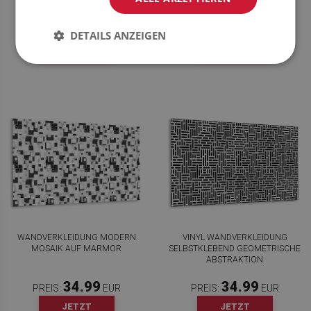
34.99
34.99
PREIS:
EUR
PREIS:
EUR
DETAILS ANZEIGEN
JETZT
JETZT
KAUFEN
KAUFEN
WANDVERKLEIDUNG MODERN
VINYL WANDVERKLEIDUNG
MOSAIK AUF MARMOR
SELBSTKLEBEND GEOMETRISCHE
ABSTRAKTION
34.99
34.99
PREIS:
EUR
PREIS:
EUR
JETZT
JETZT