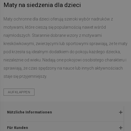
Maty na siedzenia dla dzieci
Maty ochronne dla dzieci oferują szeroki wybór nadruków z
motywami, które cieszą się popularnością nawet wśród
najmłodszych. Starannie dobrane wzory z motywami
kreskówkowymi, zwierzęcymi lub sportowymi sprawiają, że te maty
pod krzesła są idealnym dodatkiem do pokoju każdego dziecka,
niezależnie od wieku. Nadają one pokojowi osobistego charakteru i
sprawiają, że czas spędzony na nauce lub innych aktywnościach
staje się przyjemniejszy.
AUFKLAPPEN
Nützliche Informationen
Rückgabe und beanstandungen
Für Kunden