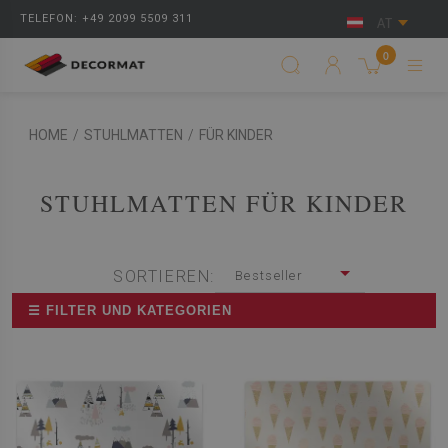
TELEFON: +49 2099 5509 311
AT
0
HOME
/
STUHLMATTEN
/
FÜR KINDER
STUHLMATTEN FÜR KINDER
SORTIEREN:
Bestseller
☰ FILTER UND KATEGORIEN