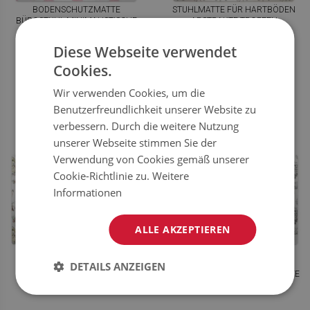
BODENSCHUTZMATTE
STUHLMATTE FÜR HARTBÖDEN
BÜROSTUHL MINIMALISTISCHE
ABSTRAKTE TROPFEN
WOLKEN
Diese Webseite verwendet
44.99
44.99
PREIS:
EUR
PREIS:
EUR
Cookies.
JETZT
JETZT
KAUFEN
KAUFEN
Wir verwenden Cookies, um die
Benutzerfreundlichkeit unserer Website zu
verbessern. Durch die weitere Nutzung
unserer Webseite stimmen Sie der
Verwendung von Cookies gemäß unserer
Cookie-Richtlinie zu.
Weitere
Informationen
ALLE AKZEPTIEREN
DETAILS ANZEIGEN
BODENSCHUTZMATTE
STUHLUNTERLAGE GEZEICHNETE
HELLBRAUNE KANINCHEN
FÜCHSE