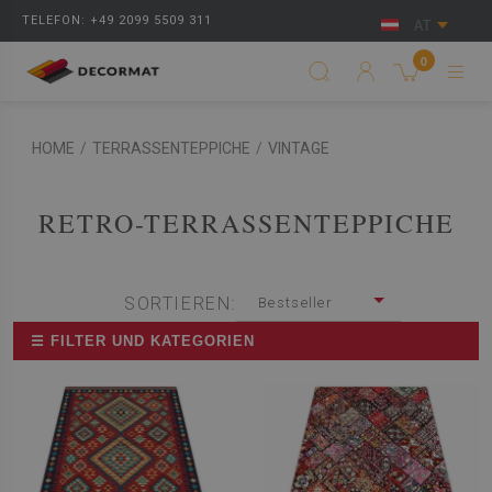
TELEFON: +49 2099 5509 311
AT
0
HOME
/
TERRASSENTEPPICHE
/
VINTAGE
RETRO-TERRASSENTEPPICHE
SORTIEREN:
Bestseller
☰ FILTER UND KATEGORIEN