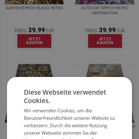
GARTENTEPPICH PAISLEY RETRO
OUTDOOR TEPPICH RETRO-
ABSTRAKTION
39.99
39.99
PREIS:
EUR
PREIS:
EUR
JETZT
JETZT
KAUFEN
KAUFEN
Diese Webseite verwendet
Cookies.
Wir verwenden Cookies, um die
Benutzerfreundlichkeit unserer Website zu
verbessern. Durch die weitere Nutzung
TEPPICH AUSSENBEREICH M
TERRASSENTEPPICH ABSTRAKTES
ISCHUNG AUS FLIESEN
MOSAIK
unserer Webseite stimmen Sie der