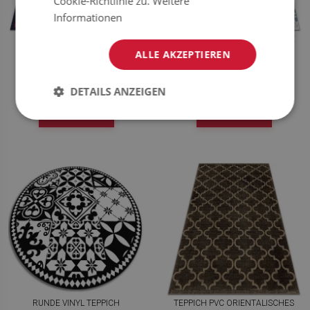
Cookie-Richtlinie zu.
Weitere
Informationen
VINYL TEPPICH LÄUFER HINDU-
TEPPICH PVC PORTUGIESISCHE
GEOMETRIE
FLIESE
ALLE AKZEPTIEREN
39.99
39.99
PREIS:
EUR
PREIS:
EUR
DETAILS ANZEIGEN
JETZT
JETZT
KAUFEN
KAUFEN
RUNDE VINYL TEPPICH
TEPPICH PVC ORIENTALISCHES