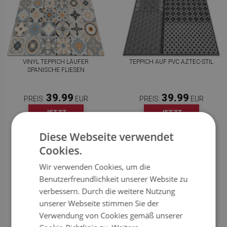
VINYL TEPPICH LÄUFER
TEPPICH AUF PVC AZTEC-STIL
SPANISCHE FLIESEN
39.99
39.99
PREIS:
EUR
PREIS:
EUR
JETZT
JETZT
KAUFEN
KAUFEN
Diese Webseite verwendet
Cookies.
Wir verwenden Cookies, um die
Benutzerfreundlichkeit unserer Website zu
verbessern. Durch die weitere Nutzung
unserer Webseite stimmen Sie der
Verwendung von Cookies gemäß unserer