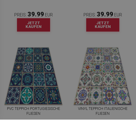
39.99
39.99
PREIS:
EUR
PREIS:
EUR
JETZT
JETZT
KAUFEN
KAUFEN
PVC TEPPICH PORTUGIESISCHE
VINYL TEPPICH ITALIENISCHE
FLIESEN
FLIESEN
39.99
39.99
PREIS:
EUR
PREIS:
EUR