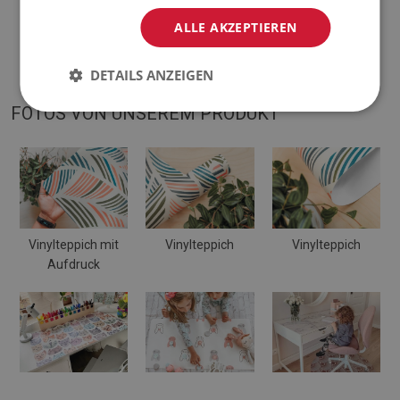
ALLE AKZEPTIEREN
♦
Mattentöne können geringfügig von der Visualisierung
abweichen.
DETAILS ANZEIGEN
FOTOS VON UNSEREM PRODUKT
Vinylteppich mit
Vinylteppich
Vinylteppich
Aufdruck