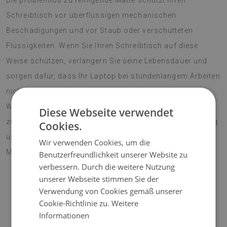
Die problemlos zu reinigende Matte schützt Ihren
Schreibtisch vor überflüssigen mechanischen
Beschädigungen und vor Staub oder verschütteten
Flüssigkeiten. Wenn Sie Ihren Schreibtisch auf diese
Weise schützen, verlängern Sie seine Lebensdauer und
sorgen dafür, dass Ihr Laptop bei stundenlangem Arbeiten
nicht so schnell überhitzt. Schreibtisch Unterlegmatte
Wald als Ergänzung zur Firmen- Inneneinrichtung wird
Diese Webseite verwendet
zum Arbeiten anregen und eine angenehme Überraschung
Cookies.
und ein interessantes Geschenk für einen neuen
Wir verwenden Cookies, um die
Mitarbeiter sein.
Benutzerfreundlichkeit unserer Website zu
verbessern. Durch die weitere Nutzung
unserer Webseite stimmen Sie der
Verwendung von Cookies gemäß unserer
♦
Material:
Vinyl verstärkt mit PES-Netz;
Cookie-Richtlinie zu.
Weitere
Informationen
♦
Dicke:
1,6 mm
;