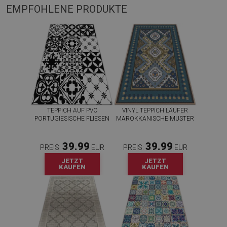
EMPFOHLENE PRODUKTE
TEPPICH AUF PVC
VINYL TEPPICH LÄUFER
PORTUGIESISCHE FLIESEN
MAROKKANISCHE MUSTER
39.99
39.99
PREIS:
EUR
PREIS:
EUR
JETZT
JETZT
KAUFEN
KAUFEN