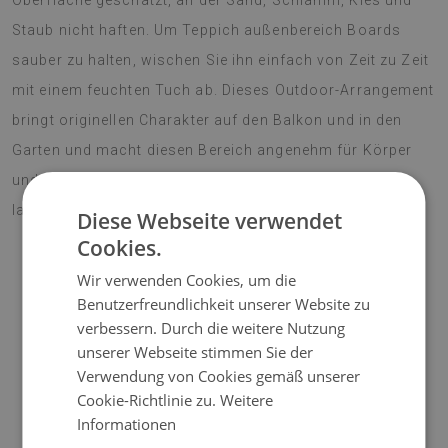
Oberfläche geschätzt, an der Sand, Schlamm, Kies und
Staub nicht haften. Um Teppich außenbereich Boards
sauber zu halten, wischen Sie ihn einfach von Zeit zu Zeit
mit einem feuchten Tuch ab. Dieses Outdoor-Arrangement
bringt originellen Charakter auf den Balkon und in den
Garten und macht diesen Bereich angenehm für Körper
und Seele. Lebendige Farben erfreuen das Auge für eine
lange Zeit. Machen Sie Ihre Terrasse zu einem Blickfang!
Diese Webseite verwendet
Cookies.
Wir verwenden Cookies, um die
♦
Material:
Vinyl verstärkt mit PES-Netz;
Benutzerfreundlichkeit unserer Website zu
verbessern. Durch die weitere Nutzung
♦
Dicke:
1,6 mm;
unserer Webseite stimmen Sie der
Verwendung von Cookies gemäß unserer
♦
Die Teppiche sind nicht rutschfest;
Cookie-Richtlinie zu.
Weitere
Informationen
♦
Farbtöne von Teppichen können geringfügig von der