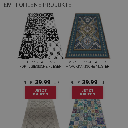
EMPFOHLENE PRODUKTE
TEPPICH AUF PVC
VINYL TEPPICH LÄUFER
PORTUGIESISCHE FLIESEN
MAROKKANISCHE MUSTER
39.99
39.99
PREIS:
EUR
PREIS:
EUR
JETZT
JETZT
KAUFEN
KAUFEN