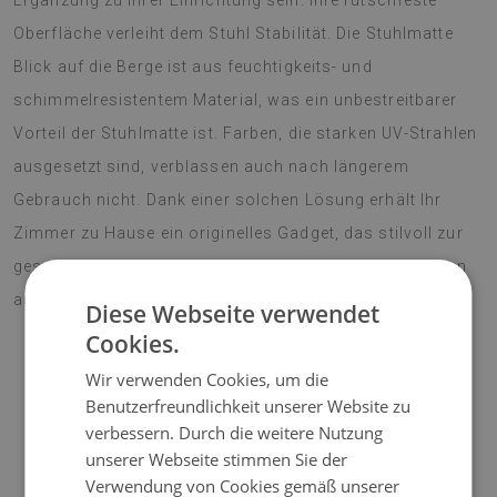
Ergänzung zu Ihrer Einrichtung sein. Ihre rutschfeste
Oberfläche verleiht dem Stuhl Stabilität. Die Stuhlmatte
Blick auf die Berge ist aus feuchtigkeits- und
schimmelresistentem Material, was ein unbestreitbarer
Vorteil der Stuhlmatte ist. Farben, die starken UV-Strahlen
ausgesetzt sind, verblassen auch nach längerem
Gebrauch nicht. Dank einer solchen Lösung erhält Ihr
Zimmer zu Hause ein originelles Gadget, das stilvoll zur
gesamten Einrichtung passt. Setzen Sie in dieser Saison
auf den Boho-Sitl.
Diese Webseite verwendet
Cookies.
Wir verwenden Cookies, um die
♦
Material:
Vinyl verstärkt mit PES-Netz;
Benutzerfreundlichkeit unserer Website zu
verbessern. Durch die weitere Nutzung
♦
Dicke:
1,6 mm;
unserer Webseite stimmen Sie der
Verwendung von Cookies gemäß unserer