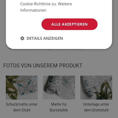
♦
Die Matten sind nicht rutschhemmend;
Cookie-Richtlinie zu.
Weitere
Informationen
♦
Mattentöne können geringfügig von der Visualisierung
abweichen.
ALLE AKZEPTIEREN
♦
Die Matte ist für die Verwendung auf einer harten Oberfläche
DETAILS ANZEIGEN
ausgelegt. Wenn es auf einer weichen Oberfläche platziert
wird, kann es sich verbiegen und verschieben.
FOTOS VON UNSEREM PRODUKT
Schutzmatte unter
Matte für
Unterlage unter
dem Stuhl
Bürostühle
dem Drehstuhl