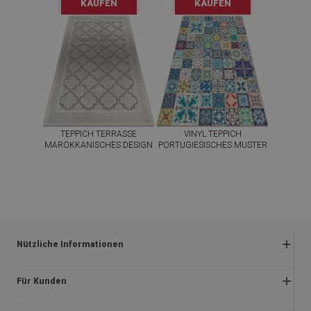
KAUFEN
KAUFEN
TEPPICH TERRASSE
VINYL TEPPICH
MAROKKANISCHES DESIGN
PORTUGIESISCHES MUSTER
39.99
39.99
PREIS:
EUR
PREIS:
EUR
JETZT
JETZT
KAUFEN
KAUFEN
Nützliche Informationen
Rückgabe und beanstandungen
Für Kunden
Satzung