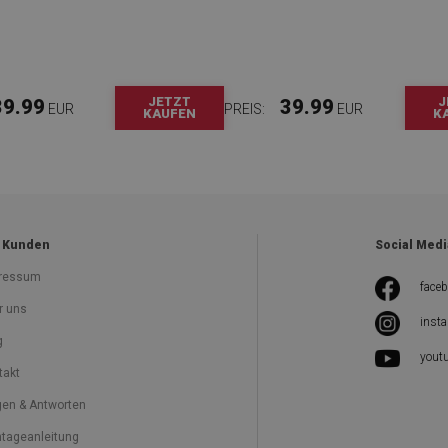
JETZT
J
39.99
39.99
EUR
PREIS:
EUR
KAUFEN
K
 Kunden
Social Medi
ressum
face
r uns
inst
g
yout
takt
gen & Antworten
tageanleitung