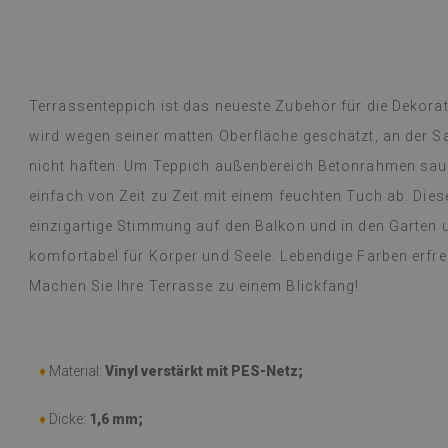
übersetzt,
siehe Original
)
Vinylfliesen – e
Weiterlesen
an Designs mac
alunska
Lieferung erfol
Beatrycz
hr
vor 1 Jahr
beschrieben, gu
Terrassenteppich ist das neueste Zubehör für die Dekora
kinderleicht, d
wird wegen seiner matten Oberfläche geschätzt, an der 
mühelos, und da
begeistert und
nicht haften. Um Teppich außenbereich Betonrahmen saub
dünne Folie leis
einfach von Zeit zu Zeit mit einem feuchten Tuch ab. Di
einer Woche, u
einzigartige Stimmung auf den Balkon und in den Garten 
dem Gasherd (üb
Probleme festge
komfortabel für Körper und Seele. Lebendige Farben erfreu
einem feuchten
Machen Sie Ihre Terrasse zu einem Blickfang!
werden oder etw
empfehlen.
(Von Google üb
♦
Material:
Vinyl verstärkt mit PES-Netz;
♦
Dicke:
1,6 mm;