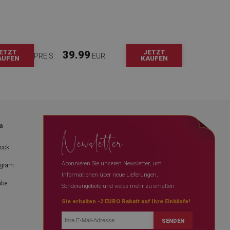
ETZT
JETZT
39.99
PREIS:
EUR
AUFEN
KAUFEN
a
Newsletter
book
Abonnieren Sie unseren Newsletter, um
agram
Informationen über neue Lieferungen,
ube
Sonderangebote und vieles mehr zu erhalten
Sie erhalten -2 EURO Rabatt auf Ihre Einkäufe!
SENDEN