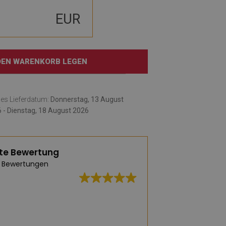
EUR
 DEN WARENKORB LEGEN
hes Lieferdatum:
Donnerstag, 13 August
 - Dienstag, 18 August 2026
te Bewertung
 Bewertungen
Eine riesige Ausw
praktischen Vinylte
Geschmack etwas 