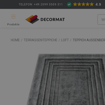
4.9
TELEFON: +49 2099 5509 311
Produkte
HOME
/
TERRASSENTEPPICHE
/
LOFT
/
TEPPICH AUSSENBER