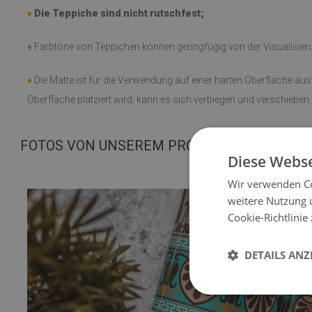
♦
Die Teppiche sind nicht rutschfest;
♦
Farbtöne von Teppichen können geringfügig von der Visualisie
♦
Die Matte ist für die Verwendung auf einer harten Oberfläche au
Oberfläche platziert wird, kann es sich verbiegen und verschieben.
FOTOS VON UNSEREM PRODUKT
Diese Webse
Wir verwenden Co
weitere Nutzung 
Cookie-Richtlinie
DETAILS ANZ