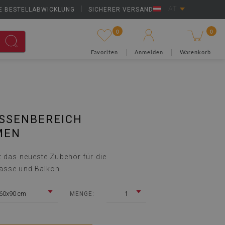
E BESTELLABWICKLUNG
|
SICHERER VERSAND
AT
0
0
Favoriten
Anmelden
Warenkorb
SSENBEREICH B
EN
t das neueste Zubehör für die
asse und Balkon.
60x90 cm
1
MENGE: