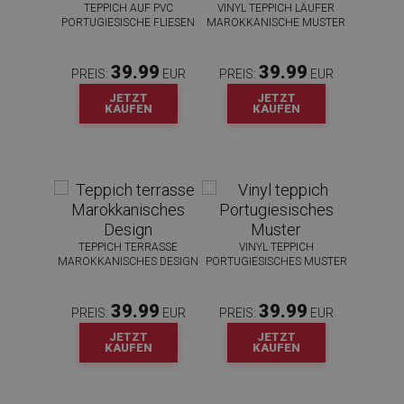
TEPPICH AUF PVC
VINYL TEPPICH LÄUFER
n
PORTUGIESISCHE FLIESEN
MAROKKANISCHE MUSTER
was
enutze
beim
39.99
39.99
PREIS:
EUR
PREIS:
EUR
ber
JETZT
JETZT
leme
KAUFEN
KAUFEN
t
sie
ttet
TEPPICH TERRASSE
VINYL TEPPICH
MAROKKANISCHES DESIGN
PORTUGIESISCHES MUSTER
39.99
39.99
PREIS:
EUR
PREIS:
EUR
JETZT
JETZT
KAUFEN
KAUFEN