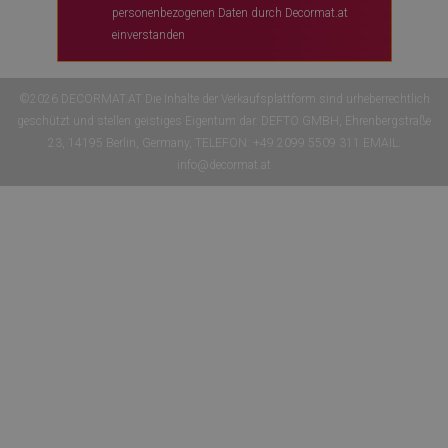
personenbezogenen Daten durch Decormat.at
einverstanden
©2026 DECORMAT.AT Die Inhalte der Verkaufsplattform sind urheberrechtlich
geschützt und stellen geistiges Eigentum dar. DEFTO GMBH, Ehrenbergstraße
23, 14195 Berlin, Germany, TELEFON: +49 2099 5509 311 EMAIL:
info@decormat.at