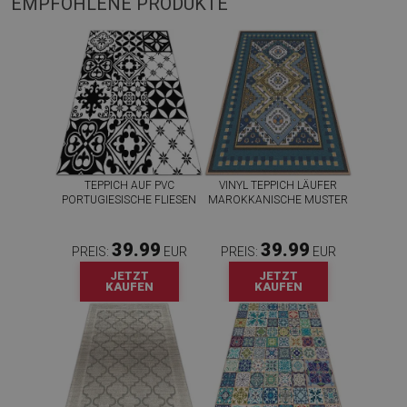
EMPFOHLENE PRODUKTE
TEPPICH AUF PVC
VINYL TEPPICH LÄUFER
PORTUGIESISCHE FLIESEN
MAROKKANISCHE MUSTER
39.99
39.99
PREIS:
EUR
PREIS:
EUR
JETZT
JETZT
KAUFEN
KAUFEN