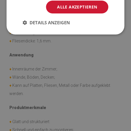
ALLE AKZEPTIEREN
Material
DETAILS ANZEIGEN
♦
Vinyl verstärkt mit PES-Netz mit Klebstoff;
♦
Abmessungen der Fliesen: 30x30 cm;
♦
Fliesendicke: 1,6 mm.
Anwendung
♦
Innenräume der Zimmer;
♦
Wände, Böden, Decken;
♦
Kann auf Platten, Fliesen, Metall oder Farbe aufgeklebt
werden.
Produktmerkmale
♦
Glatt und strukturiert
♦
Schnell und einfach zu montieren;